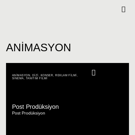
ANİMASYON
ANİMASYON
,
DİZİ
,
KONSER
,
REKLAM FİLMİ
,
SİNEMA
,
TANITIM FİLMİ
Post Prodüksiyon
Post Prodüksiyon