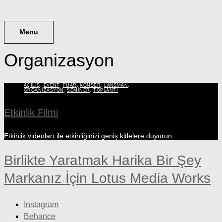
Menu
Organizasyon
AÇILIŞ
,
EVENT
,
FUAR
,
KONSER
,
LANSMAN
,
ORGANIZASYON
,
SEMINER
,
TOPLANTI
Etkinlik Filmi
Etkinlik videoları ile etkinliğinizi geniş kitlelere duyurun
Birlikte Yaratmak Harika Bir Şey
Markanız İçin Lotus Media Works
Instagram
Behance